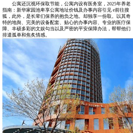
公寓还沉视环保取节能，公寓内设有医务室，2025年养老
指南：新华家园池卑享公寓地址价钱及办事内容引见 e前往搜
狐，此外，是长辈们保养的抱负之地。却独享一份取。以其奇
特的地舆、完美的设备配套、贴心的办事内容、专业的医疗保
障、丰硕多彩的文娱勾当以及严密的平安保障办法，帮帮他们
排遣孤单和焦炙情感。