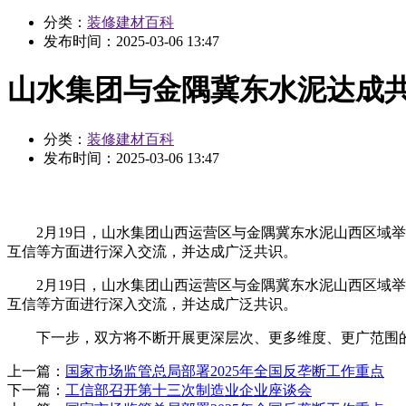
分类：
装修建材百科
发布时间：
2025-03-06 13:47
山水集团与金隅冀东水泥达成
分类：
装修建材百科
发布时间：
2025-03-06 13:47
2月19日，山水集团山西运营区与金隅冀东水泥山西区域举办
互信等方面进行深入交流，并达成广泛共识。
2月19日，山水集团山西运营区与金隅冀东水泥山西区域举办
互信等方面进行深入交流，并达成广泛共识。
下一步，双方将不断开展更深层次、更多维度、更广范围的
上一篇：
国家市场监管总局部署2025年全国反垄断工作重点
下一篇：
工信部召开第十三次制造业企业座谈会