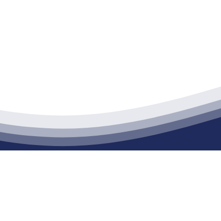
江苏J9集团国际站官网建材有限公司
通货物仓储；道路普通货物运输；建筑劳务分包（凭资质证书经营）。主要
生产能力达到100万方；干粉（混）砂浆年生产能力达到20万吨。