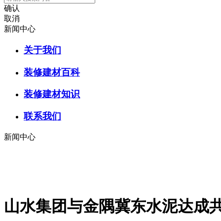
确认
取消
新闻中心
关于我们
装修建材百科
装修建材知识
联系我们
新闻中心
山水集团与金隅冀东水泥达成