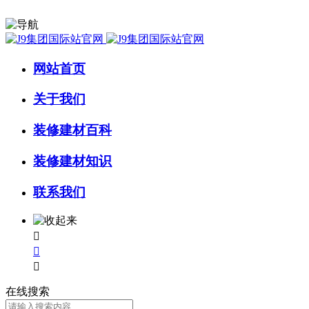
网站首页
关于我们
装修建材百科
装修建材知识
联系我们



在线搜索