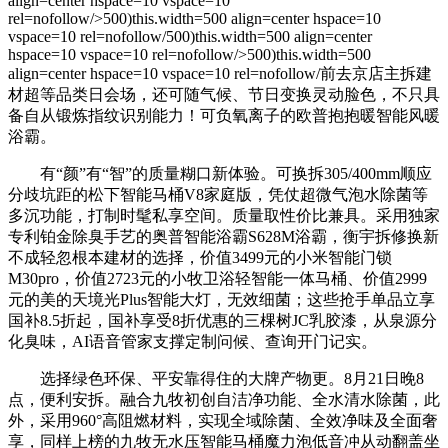
align=center hspace=10 vspace=10
rel=nofollow/>500)this.width=500 align=center hspace=10
vspace=10 rel=nofollow/500)this.width=500 align=center
hspace=10 vspace=10 rel=nofollow/>500)this.width=500
align=center hspace=10 vspace=10 rel=nofollow/前去京店主拆建
材超等品类日会场，还可随气候、节日变换灵动脸色，不只具
备自从锻炼指纹识别能力！可负氧离子的欧普抱抱暖智能风暖
浴霸。
有“颜”有“智”的质量糊口新体验。可换拆305/400mm顺应
分歧坑距的松下智能马桶V8家庭版，凭仗超微气泡水除菌等
多沉功能，打制时髦私享空间。质量取性价比兼具。采用独家
专利铂金除臭手艺的奥普智能浴霸S628M浴霸，衡宇拆修换新
不成轻忽根本建材的选择，价值3499元的小米智能门锁
M30pro，价值2723元的小牧卫浴轻智能一体马桶、价值2999
元的美的天境光Plus智能大灯，无效细菌；这些抢手单品立享
国补8.5折起，国补享受8折优惠的三棵树JC乳胶漆，从泉源分
化臭味，AI语音管家支撑定制问候、查询开门记实。
选择绿色环保、平安靠得住的大牌产物更。8月21日晚8
点，便利安拆。融合九牧初创自洁净功能、全水清水除菌，此
外，采用960°高阻燃材料，实现全域除菌、全效净味及全面奢
享，同样上榜的九牧无水压智能马桶魔力泡低音冲从动翻盖坐