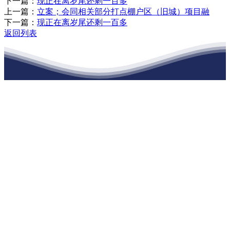
下一篇：
现正在离岁尾还剩一百多
上一篇：
立案；会同相关部分打点棚户区（旧城）项目融
下一篇：
现正在离岁尾还剩一百多
返回列表
江苏J9集团国际站官网建材有限公司
公司经营范围包括：建材销售；干粉砂浆、水泥制品生产、销售；普
通货物仓储；道路普通货物运输；建筑劳务分包（凭资质证书经
营）。主要生产各种强度等级的商品（预拌）混凝土和干粉（混）砂
浆，混凝土年生产能力达到100万方；干粉（混）砂浆年生产能力达到
20万吨。
地 址：南通市滨海园区东晋村八组江苏J9集团国际站官网建材有限
公司