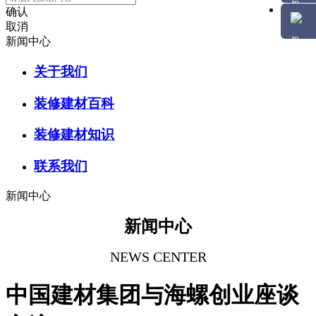
确认
取消
新闻中心
关于我们
装修建材百科
装修建材知识
联系我们
新闻中心
新闻中心
NEWS CENTER
中国建材集团与海螺创业座谈